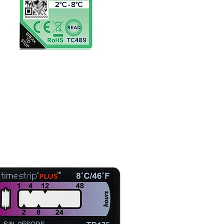
ndicador TC489
icador electrónico de temperatura