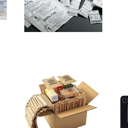
dad
Absorbentes de oxígeno
I
Protege los consumibles contra humedad
Ind